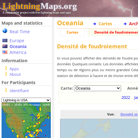
Lightning
Maps.org
A community project with free lightning maps and apps
Oceania
Maps and statistics
Cartes
Arc
Real Time
Cartes
Densité de foudroieme
Europe
Densité de foudroiement
Oceania
America
Ici vous pouvez afficher des densités de foudre po
Information
données Quelques conseils: Les données affichées 
Apps
temps ou de régions plus ou moins grandes! Cela e
About
station de détection à l\autre et de choisir entre di
For Participants
Carte:
Anné
Identifiant
2022
Ja
Vue:
Densité st