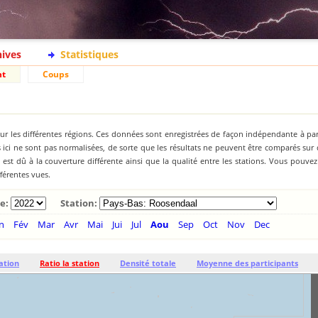
hives
Statistiques
nt
Coups
ur les différentes régions. Ces données sont enregistrées de façon indépendante à par
ici ne sont pas normalisées, de sorte que les résultats ne peuvent être comparés sur
st dû à la couverture différente ainsi que la qualité entre les stations. Vous pouve
fférentes vues.
e:
Station:
n
Fév
Mar
Avr
Mai
Jui
Jul
Aou
Sep
Oct
Nov
Dec
ation
Ratio la station
Densité totale
Moyenne des participants