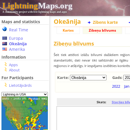
Lightning
Maps.org
A community project with free lightning maps and apps
Okeānija
Maps and statistics
Zibens karte
Real Time
Kartes
Zibeņu blīvums
Europa
Zibeņu blīvums
Okeānija
Amerika
Šeit tiek attēloti izlāžu blīvumi dažādiem reģion
Information
standartizēti, dati nevar tikt salīdzināti ar ilg
Apps
reģionos ir atšķirīgs. Ir iespējams izvēlēties konkrē
About
For Participants
Karte:
Gads:
Lietotājvārds
2022
Jan
Skats:
Stacijas bl