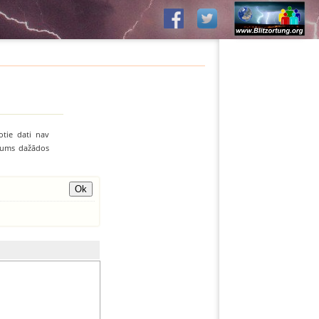
otie dati nav
līvums dažādos