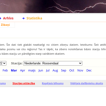
Arhīvs
Statistika
Zibeņi
iem. Šie dati tiek glabāti neatkarīgi no citiem zibeņu datiem. Ieteikums: Šeit attēl
āku laika posmu vai citu reģionu! Tas ir tāpēc, ka zibens noteikšanas bāzes staciju b
tu bāzes staciju un pārslēgties starp vairākiem skatiem.
Stacija:
Feb
Mar
Apr
maijs
Jun
Jul
Aug
Sep
Oct
Nov
Dec
īvums
Stacijas attiecība
Kopējais blīvums
Vidējais dalībnieku skaits