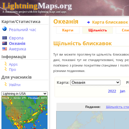
Lightning
Maps.org
A community project with free lightning maps and apps
Океанія
Карти/Статистика
Карта блискавок
Реальний час
Карти
Щільність
Спи
Європа
Щільність блискавок
Океанія
Америка
Тут ви можете проглянути щільність блискавок 
Інформація
дані, показані тут не стандартизовані, тому 
Apps
пов'язано з різним покриттям станціями і пол
Про
різними поданнями.
Для учасників
Карта:
Р
Увійти
2022
Jan
Подання:
Щільність ст