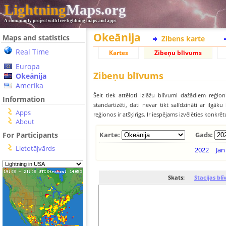
Lightning
Maps.org
A community project with free lightning maps and apps
Okeānija
Maps and statistics
Zibens karte
Real Time
Kartes
Zibeņu blīvums
Europa
Zibeņu blīvums
Okeānija
Amerika
Šeit tiek attēloti izlāžu blīvumi dažādiem reģion
Information
standartizēti, dati nevar tikt salīdzināti ar ilg
Apps
reģionos ir atšķirīgs. Ir iespējams izvēlēties konkrē
About
For Participants
Karte:
Gads:
Lietotājvārds
2022
Jan
Skats:
Stacijas bl