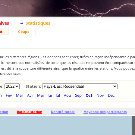
hives
Statistiques
nt
Coups
ur les différentes régions. Ces données sont enregistrées de façon indépendante à par
ici ne sont pas normalisées, de sorte que les résultats ne peuvent être comparés sur
st dû à la couverture différente ainsi que la qualité entre les stations. Vous pouve
fférentes vues.
e:
Station:
n
Fév
Mar
Avr
Mai
Jui
Jul
Aou
Sep
Oct
Nov
Dec
ation
Ratio la station
Densité totale
Moyenne des participants