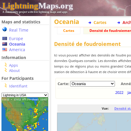
Lightning
Maps.org
A community project with free lightning maps and apps
Oceania
Maps and statistics
Cartes
Arc
Real Time
Cartes
Densité de foudroieme
Europe
Densité de foudroiement
Oceania
America
Ici vous pouvez afficher des densités de foudre po
Information
données Quelques conseils: Les données affichées 
Apps
temps ou de régions plus ou moins grandes! Cela e
About
station de détection à l\autre et de choisir entre di
For Participants
Carte:
Anné
Identifiant
2022
Ja
Vue:
Densité st