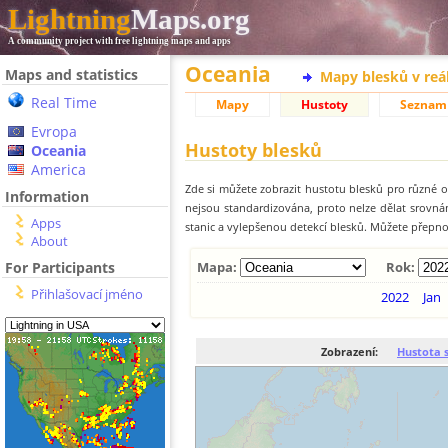
Lightning
Maps.org
A community project with free lightning maps and apps
Oceania
Maps and statistics
Mapy blesků v reá
Real Time
Mapy
Hustoty
Seznam
Evropa
Hustoty blesků
Oceania
America
Zde si můžete zobrazit hustotu blesků pro různé ob
Information
nejsou standardizována, proto nelze dělat srovn
Apps
stanic a vylepšenou detekcí blesků. Můžete přepnou
About
For Participants
Mapa:
Rok:
Přihlašovací jméno
2022
Jan
Zobrazení:
Hustota 