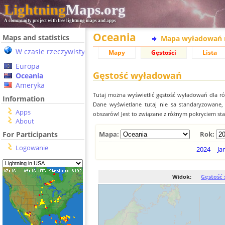
Lightning
Maps.org
A community project with free lightning maps and apps
Oceania
Maps and statistics
Mapa wyładowań 
W czasie rzeczywistym
Mapy
Gęstości
Lista
Europa
Gęstość wyładowań
Oceania
Ameryka
Tutaj można wyświetlić gęstość wyładowań dla r
Information
Dane wyświetlane tutaj nie sa standaryzowane
Apps
obszarów! Jest to związane z różnym pokryciem st
About
For Participants
Mapa:
Rok:
Logowanie
2024
Ja
Widok:
Gęstość 