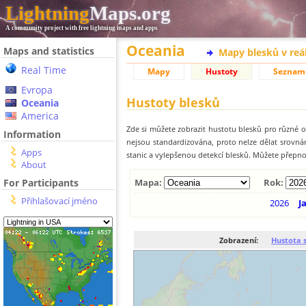
Lightning
Maps.org
A community project with free lightning maps and apps
Oceania
Maps and statistics
Mapy blesků v reá
Real Time
Mapy
Hustoty
Seznam
Evropa
Hustoty blesků
Oceania
America
Zde si můžete zobrazit hustotu blesků pro různé ob
Information
nejsou standardizována, proto nelze dělat srovn
Apps
stanic a vylepšenou detekcí blesků. Můžete přepnou
About
For Participants
Mapa:
Rok:
Přihlašovací jméno
2026
J
Zobrazení:
Hustota 