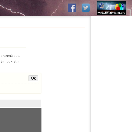
zobrazená data
zným pokrytím