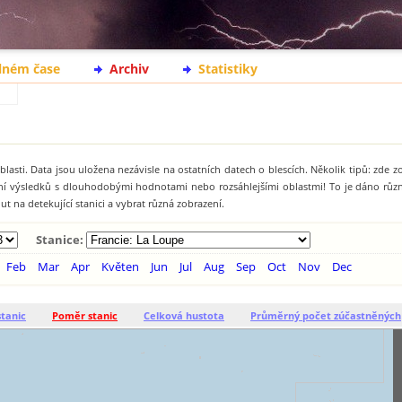
lném čase
Archiv
Statistiky
lasti. Data jsou uložena nezávisle na ostatních datech o blescích. Několik tipů: zde 
ání výsledků s dlouhodobými hodnotami nebo rozsáhlejšími oblastmi! To je dáno rů
t na detekující stanici a vybrat různá zobrazení.
Stanice:
Feb
Mar
Apr
Květen
Jun
Jul
Aug
Sep
Oct
Nov
Dec
stanic
Poměr stanic
Celková hustota
Průměrný počet zúčastněných