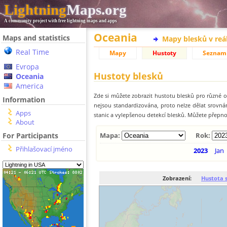
Lightning
Maps.org
A community project with free lightning maps and apps
Oceania
Maps and statistics
Mapy blesků v reá
Real Time
Mapy
Hustoty
Seznam
Evropa
Hustoty blesků
Oceania
America
Zde si můžete zobrazit hustotu blesků pro různé ob
Information
nejsou standardizována, proto nelze dělat srovn
Apps
stanic a vylepšenou detekcí blesků. Můžete přepnou
About
For Participants
Mapa:
Rok:
Přihlašovací jméno
2023
Jan
Zobrazení:
Hustota 