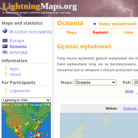
Lightning
Maps.org
A community project with free lightning maps and apps
Oceania
Maps and statistics
Mapa wyładowań 
W czasie rzeczywistym
Mapy
Gęstości
Lista
Europa
Gęstość wyładowań
Oceania
Ameryka
Tutaj można wyświetlić gęstość wyładowań dla r
Information
Dane wyświetlane tutaj nie sa standaryzowane
Apps
obszarów! Jest to związane z różnym pokryciem st
About
For Participants
Mapa:
Rok:
Logowanie
2026
Widok:
Gęstość 