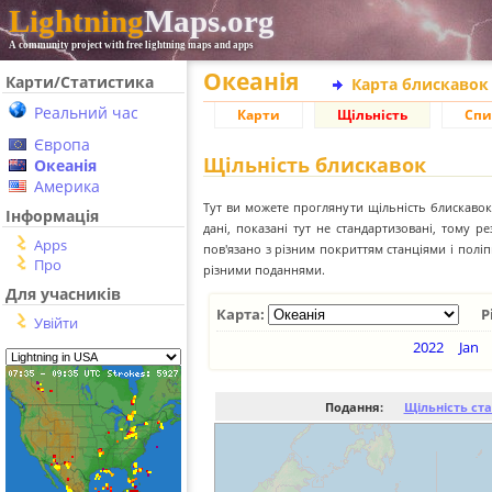
Lightning
Maps.org
A community project with free lightning maps and apps
Океанія
Карти/Статистика
Карта блискавок
Реальний час
Карти
Щільність
Спи
Європа
Щільність блискавок
Океанія
Америка
Тут ви можете проглянути щільність блискавок 
Інформація
дані, показані тут не стандартизовані, тому 
Apps
пов'язано з різним покриттям станціями і пол
Про
різними поданнями.
Для учасників
Карта:
Р
Увійти
2022
Jan
Подання:
Щільність ст