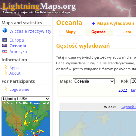
Lightning
Maps.org
A community project with free lightning maps and apps
Oceania
Maps and statistics
Mapa wyładowań 
W czasie rzeczywistym
Mapy
Gęstości
Lista
Europa
Gęstość wyładowań
Oceania
Ameryka
Tutaj można wyświetlić gęstość wyładowań dla r
Information
Dane wyświetlane tutaj nie sa standaryzowane
Apps
obszarów! Jest to związane z różnym pokryciem st
About
For Participants
Mapa:
Rok:
Logowanie
2022
Ja
Widok:
Gęstość 