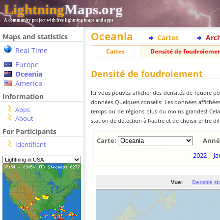
Lightning
Maps.org
A community project with free lightning maps and apps
Oceania
Maps and statistics
Cartes
Arc
Real Time
Cartes
Densité de foudroieme
Europe
Densité de foudroiement
Oceania
America
Ici vous pouvez afficher des densités de foudre po
Information
données Quelques conseils: Les données affichées 
Apps
temps ou de régions plus ou moins grandes! Cela e
About
station de détection à l\autre et de choisir entre di
For Participants
Carte:
Anné
Identifiant
2022
Ja
Vue:
Densité st