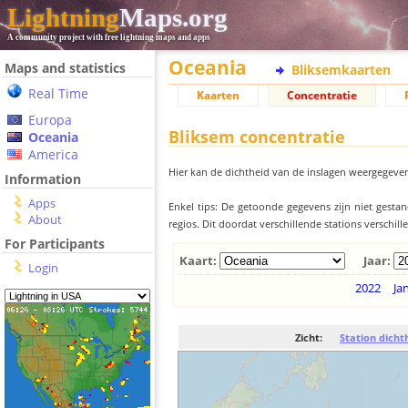
Lightning
Maps.org
A community project with free lightning maps and apps
Oceania
Maps and statistics
Bliksemkaarten
Real Time
Kaarten
Concentratie
Europa
Bliksem concentratie
Oceania
America
Hier kan de dichtheid van de inslagen weergegeven
Information
Apps
Enkel tips: De getoonde gegevens zijn niet gesta
About
regios. Dit doordat verschillende stations verschi
For Participants
Kaart:
Jaar:
Login
2022
Ja
Zicht:
Station dicht