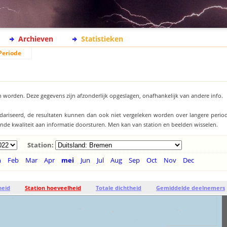
Archieven
Statistieken
Periode
 worden. Deze gegevens zijn afzonderlijk opgeslagen, onafhankelijk van andere info.
ndariseerd, de resultaten kunnen dan ook niet vergeleken worden over langere period
llende kwaliteit aan informatie doorsturen. Men kan van station en beelden wisselen.
Station:
n
Feb
Mar
Apr
mei
Jun
Jul
Aug
Sep
Oct
Nov
Dec
heid
Station hoeveelheid
Totale dichtheid
Gemiddelde deelnemers