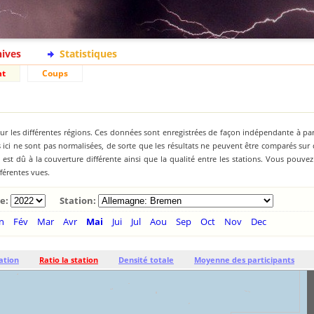
hives
Statistiques
nt
Coups
ur les différentes régions. Ces données sont enregistrées de façon indépendante à par
ici ne sont pas normalisées, de sorte que les résultats ne peuvent être comparés sur
st dû à la couverture différente ainsi que la qualité entre les stations. Vous pouve
fférentes vues.
e:
Station:
n
Fév
Mar
Avr
Mai
Jui
Jul
Aou
Sep
Oct
Nov
Dec
ation
Ratio la station
Densité totale
Moyenne des participants