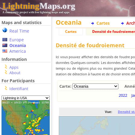
Lightning
Maps.org
A community project with free lightning maps and apps
Oceania
Maps and statistics
Cartes
Arc
Real Time
Cartes
Densité de foudroieme
Europe
Densité de foudroiement
Oceania
America
Ici vous pouvez afficher des densités de foudre po
Information
données Quelques conseils: Les données affichées 
Apps
temps ou de régions plus ou moins grandes! Cela e
About
station de détection à l\autre et de choisir entre di
For Participants
Carte:
Anné
Identifiant
2022
Ja
Vue:
Densité st