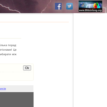
Кілька порад:
егіонами! Це
вибирати між
иків