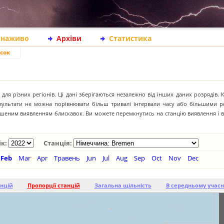
 наживо
Архіви
Статистика
сок
для різних регіонів. Ці дані зберігаються незалежно від інших даних розрядів. 
результати не можна порівнювати більш тривалі інтервали часу або більшими р
іпшеним виявленням блискавок. Ви можете перемкнутись на станцію виявлення і 
ік:
Станція:
Feb
Mar
Apr
Травень
Jun
Jul
Aug
Sep
Oct
Nov
Dec
анцій
Пропорції станцій
Загальна щільність
В середньому учасн