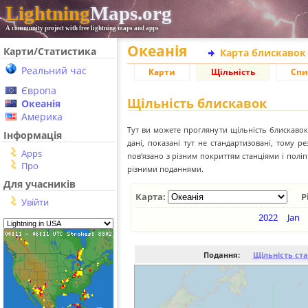
Lightning
Maps.org
A community project with free lightning maps and apps
Океанія
Карти/Статистика
Карта блискавок
Реальний час
Карти
Щільність
Спи
Європа
Щільність блискавок
Океанія
Америка
Тут ви можете проглянути щільність блискавок 
Інформація
дані, показані тут не стандартизовані, тому 
Apps
пов'язано з різним покриттям станціями і пол
Про
різними поданнями.
Для учасників
Карта:
Р
Увійти
2022
Jan
Подання:
Щільність ст