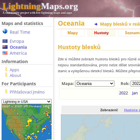
Lightning
Maps.org
A community project with free lightning maps and apps
Oceania
Maps and statistics
Mapy blesků v reá
Real Time
Mapy
Hustoty
Seznam
Evropa
Hustoty blesků
Oceania
America
Zde si můžete zobrazit hustotu blesků pro různé ob
Information
nejsou standardizována, proto nelze dělat srovn
Apps
stanic a vylepšenou detekcí blesků. Můžete přepnou
About
For Participants
Mapa:
Rok:
Přihlašovací jméno
2022
Jan
Zobrazení:
Hustota 