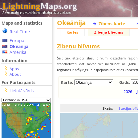
Lightning
Maps.org
A community project with free lightning maps and apps
Okeānija
Maps and statistics
Zibens karte
Real Time
Kartes
Zibeņu blīvums
Europa
Zibeņu blīvums
Okeānija
Amerika
Šeit tiek attēloti izlāžu blīvumi dažādiem reģion
Information
standartizēti, dati nevar tikt salīdzināti ar ilg
Apps
reģionos ir atšķirīgs. Ir iespējams izvēlēties konkrē
About
For Participants
Karte:
Gads:
Lietotājvārds
2026
Skats:
Stacijas bl