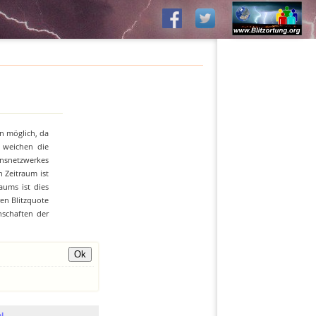
n möglich, da
n weichen die
ionsnetzwerkes
 Zeitraum ist
aums ist dies
ren Blitzquote
nschaften der
l