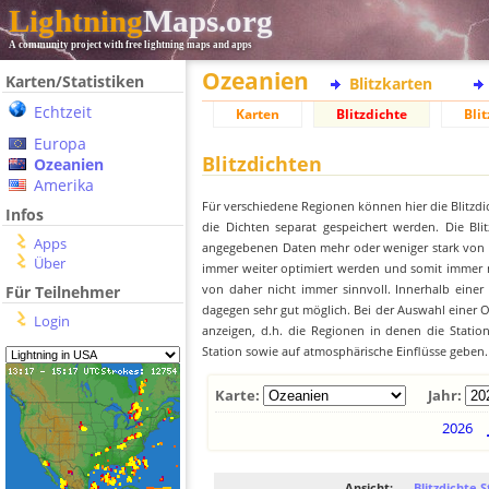
Lightning
Maps.org
A community project with free lightning maps and apps
Ozeanien
Karten/Statistiken
Blitzkarten
Echtzeit
Karten
Blitzdichte
Blit
Europa
Blitzdichten
Ozeanien
Amerika
Für verschiedene Regionen können hier die Blitzdi
Infos
die Dichten separat gespeichert werden. Die Blit
Apps
angegebenen Daten mehr oder weniger stark von der
Über
immer weiter optimiert werden und somit immer me
von daher nicht immer sinnvoll. Innerhalb einer
Für Teilnehmer
dagegen sehr gut möglich. Bei der Auswahl einer Or
Login
anzeigen, d.h. die Regionen in denen die Stati
Station sowie auf atmosphärische Einflüsse geben.
Karte:
Jahr:
2026
Ansicht:
Blitzdichte S