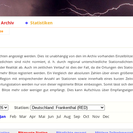
Archiv
Statistiken
ze
chten angezeigt werden. Dies ist unabhängig von den im Archiv vorhanden Einzelblitze
zdichten sind nicht normiert, d. h. durch regional unterschiedliche Stationsdichte
 Realität ab. Auch im zeitlichen Verlauf ist dies der Fall, da die Ortungen des Stat
hr Blitze registriert werden. Ein Vergleich der absoluten Zahlen über einen größeren
 Region mit entsprechender Anzahl an Stationen sowie innerhalb eines kurzen Zeitr
tungsstation werden nur von dieser registrierte Blitze einbezogen. Somit lässt sich de
on Blitze mehr oder weniger gut empfängt. Dies kann Aufschluss über Empfangseige
Station:
Jan
Feb
Mar
Apr
Mai
Jun
Jul
Aug
Sep
Oct
Nov
Dec
tation
Blitzquote Station
Blitzdichte gesamt
Mittlere Teilnehmerzah