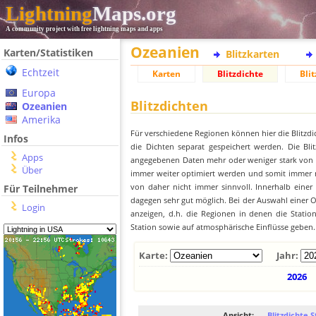
Lightning
Maps.org
A community project with free lightning maps and apps
Ozeanien
Karten/Statistiken
Blitzkarten
Echtzeit
Karten
Blitzdichte
Blit
Europa
Blitzdichten
Ozeanien
Amerika
Für verschiedene Regionen können hier die Blitzdi
Infos
die Dichten separat gespeichert werden. Die Blit
Apps
angegebenen Daten mehr oder weniger stark von der
Über
immer weiter optimiert werden und somit immer me
von daher nicht immer sinnvoll. Innerhalb einer
Für Teilnehmer
dagegen sehr gut möglich. Bei der Auswahl einer Or
Login
anzeigen, d.h. die Regionen in denen die Stati
Station sowie auf atmosphärische Einflüsse geben.
Karte:
Jahr:
2026
Ansicht:
Blitzdichte S