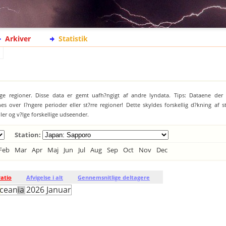
Arkiver
Statistik
ige regioner. Disse data er gemt uafh?ngigt af andre lyndata. Tips: Dataene der 
es over l?ngere perioder eller st?rre regioner! Dette skyldes forskellig d?kning af 
jler og v?lge forskellige udseender.
Station:
Feb
Mar
Apr
Maj
Jun
Jul
Aug
Sep
Oct
Nov
Dec
ratio
Afvigelse i alt
Gennemsnitlige deltagere