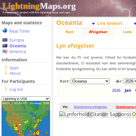
Lightning
Maps.org
A community project with free lightning maps and apps
Oceania
Maps and statistics
Live lynkort
Real Time
Kort
Afvigelser
Liste
Europa
Lyn afvigelser
Oceania
America
Her kan du f?r vist lynenes t?thed for forskell
Information
standardiseret, s? resultatet kan ikke sammenlign
Apps
forbedret lynregistrering. Du kan skifte til en lynpe
About
For Participants
Kort:
�r:
Log ind
2026
Jan
Vis:
Stationens afvigelse
Stationens 