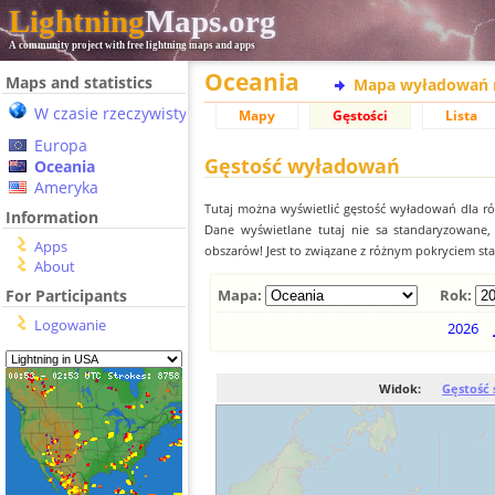
Lightning
Maps.org
A community project with free lightning maps and apps
Oceania
Maps and statistics
Mapa wyładowań 
W czasie rzeczywistym
Mapy
Gęstości
Lista
Europa
Gęstość wyładowań
Oceania
Ameryka
Tutaj można wyświetlić gęstość wyładowań dla r
Information
Dane wyświetlane tutaj nie sa standaryzowane
Apps
obszarów! Jest to związane z różnym pokryciem st
About
For Participants
Mapa:
Rok:
Logowanie
2026
Widok:
Gęstość 