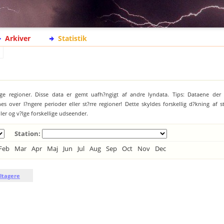
Arkiver
Statistik
ige regioner. Disse data er gemt uafh?ngigt af andre lyndata. Tips: Dataene der 
es over l?ngere perioder eller st?rre regioner! Dette skyldes forskellig d?kning af 
jler og v?lge forskellige udseender.
Station:
Feb
Mar
Apr
Maj
Jun
Jul
Aug
Sep
Oct
Nov
Dec
ltagere