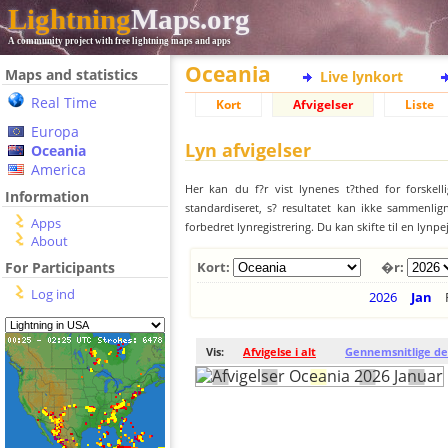
Lightning
Maps.org
A community project with free lightning maps and apps
Oceania
Maps and statistics
Live lynkort
Real Time
Kort
Afvigelser
Liste
Europa
Lyn afvigelser
Oceania
America
Her kan du f?r vist lynenes t?thed for forskell
Information
standardiseret, s? resultatet kan ikke sammenlign
Apps
forbedret lynregistrering. Du kan skifte til en lynpe
About
For Participants
Kort:
�r:
Log ind
2026
Jan
Vis:
Afvigelse i alt
Gennemsnitlige de