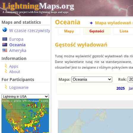
Lightning
Maps.org
A community project with free lightning maps and apps
Oceania
Maps and statistics
Mapa wyładowań 
W czasie rzeczywistym
Mapy
Gęstości
Lista
Europa
Gęstość wyładowań
Oceania
Ameryka
Tutaj można wyświetlić gęstość wyładowań dla r
Information
Dane wyświetlane tutaj nie sa standaryzowane
Apps
obszarów! Jest to związane z różnym pokryciem st
About
For Participants
Mapa:
Rok:
Logowanie
2025
Ja