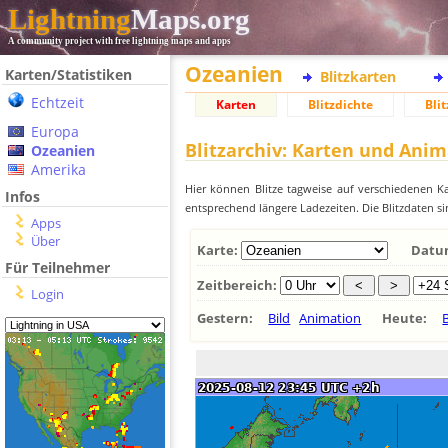
Lightning
Maps.org
A community project with free lightning maps and apps
Ozeanien
Karten/Statistiken
Blitzkarten
Echtzeit
Karten
Blitzdichte
Blit
Europa
Blitzarchiv: Karten und Ani
Ozeanien
Amerika
Hier können Blitze tagweise auf verschiedenen Ka
Infos
entsprechend längere Ladezeiten. Die Blitzdaten si
Apps
Über
Karte:
Datu
Für Teilnehmer
Zeitbereich:
Login
Gestern:
Bild
Animation
Heute:
B