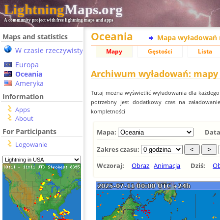
Lightning
Maps.org
A community project with free lightning maps and apps
Oceania
Maps and statistics
Mapa wyładowań 
W czasie rzeczywistym
Mapy
Gęstości
Lista
Europa
Archiwum wyładowań: mapy 
Oceania
Ameryka
Tutaj można wyświetlić wyładowania dla każdeg
Information
potrzebny jest dodatkowy czas na załadowani
Apps
kompletności
About
For Participants
Mapa:
Data
Logowanie
Zakres czasu:
Wczoraj:
Obraz
Animacja
Dziś:
Ob