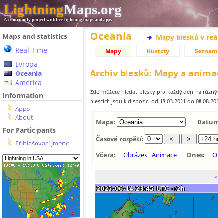
Lightning
Maps.org
A community project with free lightning maps and apps
Oceania
Maps and statistics
Mapy blesků v reá
Real Time
Mapy
Hustoty
Seznam
Evropa
Archiv blesků: Mapy a anima
Oceania
America
Zde můžete hledat blesky pro každý den na různýc
Information
blescích jsou k dispozici od 18.03.2021 do 08.08.202
Apps
About
Mapa:
Datum
For Participants
Časové rozpětí:
Přihlašovací jméno
Včera:
Obrázek
Animace
Dnes:
O
<