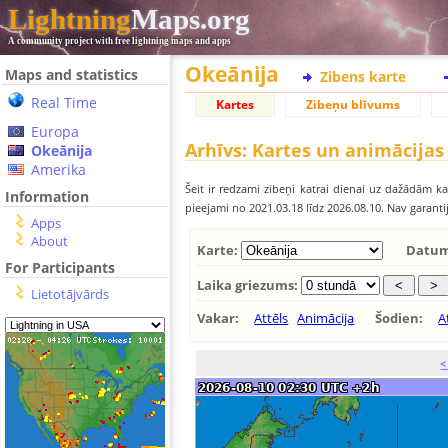
Lightning
Maps.org
A community project with free lightning maps and apps
Okeānija
Maps and statistics
Zibens karte
Real Time
Kartes
Zibeņu blīvums
Europa
Arhīvs: Kartes un animācijas
Okeānija
Amerika
Šeit ir redzami zibeņi katrai dienai uz dažādām kar
Information
pieejami no 2021.03.18 līdz 2026.08.10. Nav garant
Apps
About
Karte:
Datum
For Participants
Laika griezums:
Lietotājvārds
Vakar:
Attēls
Animācija
Šodien:
A
<