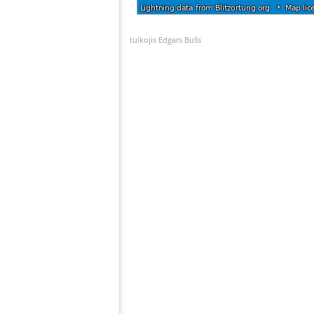
tulkojis Edgars Bušs