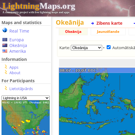
Lightning
Maps.org
A community project with free lightning maps and apps
Okeānija
Maps and statistics
Zibens karte
Real Time
Okeānija
Jaunzēlande
Europa
Okeānija
Karte:
•
Automātiskā
Amerika
Information
Apps
About
For Participants
Lietotājvārds