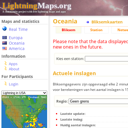
Lightning
Maps.org
A community project with free lightning maps and apps
Oceania
Maps and statistics
Bliksemkaarten
Real Time
Bliksem
Station
Netwe
Europa
Please note that the data displaye
Oceania
new ones in the future.
America
Information
Kies een station:
Apps
About
Actuele inslagen
For Participants
Login
Bliksemgegevens zijn opgevraagd elke 2 minute
voor berekeningen van het aantal inslagen is 
Regio:
Laatste update:
Laatste inslag:
Huidig aantal inslagen: