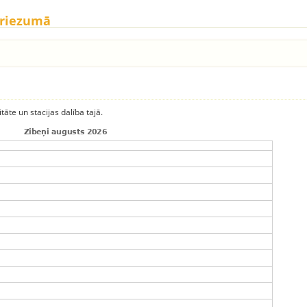
griezumā
itāte un stacijas dalība tajā.