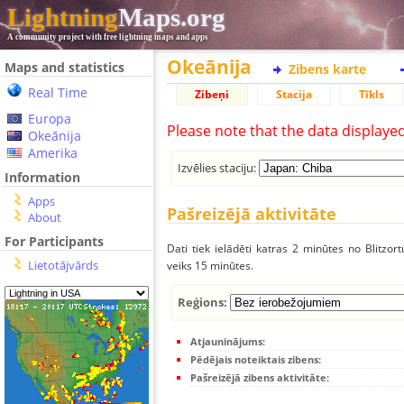
Lightning
Maps.org
A community project with free lightning maps and apps
Okeānija
Maps and statistics
Zibens karte
Real Time
Zibeņi
Stacija
Tīkls
Europa
Please note that the data displaye
Okeānija
Amerika
Izvēlies staciju:
Information
Apps
Pašreizējā aktivitāte
About
For Participants
Dati tiek ielādēti katras 2 minūtes no Blitzor
Lietotājvārds
veiks 15 minūtes.
Reģions:
Atjauninājums:
Pēdējais noteiktais zibens:
Pašreizējā zibens aktivitāte: