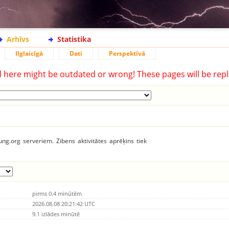
Arhīvs
Statistika
Ilglaicīgā
Dati
Perspektīvā
d here might be outdated or wrong! These pages will be repl
tung.org serveriem. Zibens aktivitātes aprēķins tiek
pirms 0.4 minūtēm
2026.08.08 20:21:42 UTC
9.1 izlādes minūtē