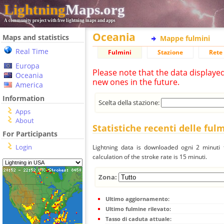
Lightning
Maps.org
A community project with free lightning maps and apps
Oceania
Maps and statistics
Mappe fulmini
Real Time
Fulmini
Stazione
Rete 
Europa
Please note that the data displaye
Oceania
new ones in the future.
America
Information
Scelta della stazione:
Apps
About
Statistiche recenti delle ful
For Participants
Login
Lightning data is downloaded ogni 2 minuti f
calculation of the stroke rate is 15 minuti.
Zona:
Ultimo aggiornamento:
Ultimo fulmine rilevato:
Tasso di caduta attuale: