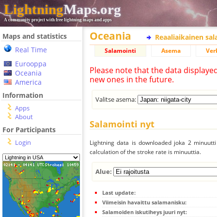
Lightning
Maps.org
A community project with free lightning maps and apps
Oceania
Maps and statistics
Reaaliaikainen sa
Real Time
Salamointi
Asema
Ver
Eurooppa
Please note that the data displaye
Oceania
new ones in the future.
America
Information
Valitse asema:
Apps
About
Salamointi nyt
For Participants
Login
Lightning data is downloaded joka 2 minuutti 
calculation of the stroke rate is minuuttia.
Alue:
Last update:
Viimeisin havaittu salamanisku:
Salamoiden iskutiheys juuri nyt: