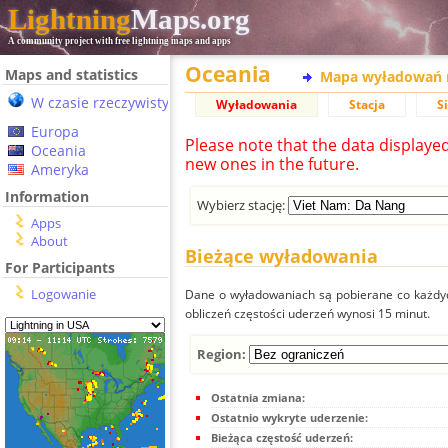
Lightning
Maps.org
A community project with free lightning maps and apps
Oceania
Maps and statistics
Mapa wyładowań 
W czasie rzeczywistym
Wyładowania
Stacja
S
Europa
Please note that the data displaye
Oceania
new ones in the future.
Ameryka
Information
Wybierz stację:
Apps
About
Bieżące wyładowania
For Participants
Logowanie
Dane o wyładowaniach są pobierane co każdych
obliczeń częstości uderzeń wynosi 15 minut.
Region:
Ostatnia zmiana:
Ostatnio wykryte uderzenie:
Bieżąca częstość uderzeń: