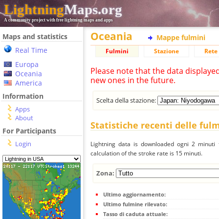
Lightning
Maps.org
A community project with free lightning maps and apps
Oceania
Maps and statistics
Mappe fulmini
Real Time
Fulmini
Stazione
Rete 
Europa
Please note that the data displaye
Oceania
new ones in the future.
America
Information
Scelta della stazione:
Apps
About
Statistiche recenti delle ful
For Participants
Login
Lightning data is downloaded ogni 2 minuti f
calculation of the stroke rate is 15 minuti.
Zona:
Ultimo aggiornamento:
Ultimo fulmine rilevato:
Tasso di caduta attuale: