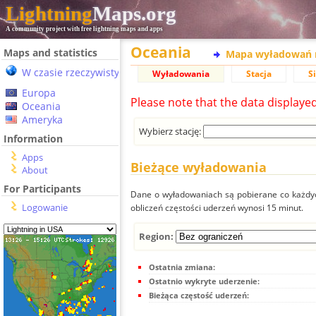
Lightning
Maps.org
A community project with free lightning maps and apps
Oceania
Maps and statistics
Mapa wyładowań 
W czasie rzeczywistym
Wyładowania
Stacja
S
Europa
Please note that the data displaye
Oceania
Ameryka
Wybierz stację:
Information
Apps
Bieżące wyładowania
About
For Participants
Dane o wyładowaniach są pobierane co każdych
Logowanie
obliczeń częstości uderzeń wynosi 15 minut.
Region:
Ostatnia zmiana:
Ostatnio wykryte uderzenie:
Bieżąca częstość uderzeń: