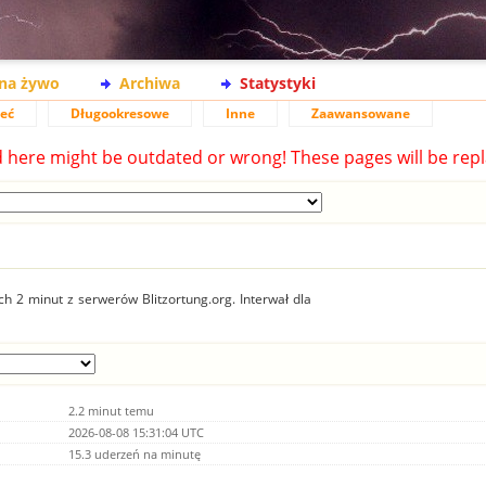
na żywo
Archiwa
Statystyki
ieć
Długookresowe
Inne
Zaawansowane
d here might be outdated or wrong! These pages will be repl
 2 minut z serwerów Blitzortung.org. Interwał dla
2.2 minut temu
2026-08-08 15:31:04 UTC
15.3 uderzeń na minutę