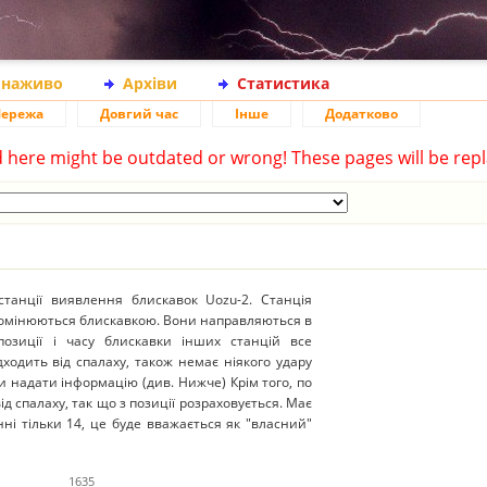
 наживо
Архіви
Статистика
ережа
Довгий час
Інше
Додатково
d here might be outdated or wrong! These pages will be repl
танції виявлення блискавок Uozu-2. Станція
ромінюються блискавкою. Вони направляються в
 позиції і часу блискавки інших станцій все
ходить від спалаху, також немає ніякого удару
и надати інформацію (див. Нижче) Крім того, по
д спалаху, так що з позиції розраховується. Має
нні тільки 14, це буде вважається як "власний"
1635