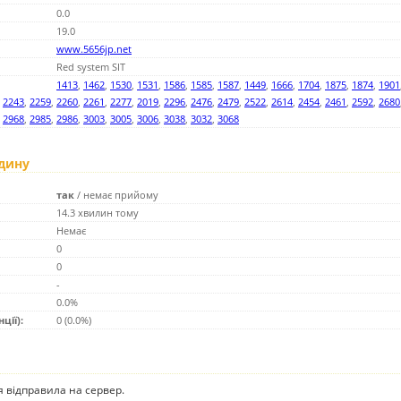
0.0
19.0
www.5656jp.net
Red system SIT
1413
,
1462
,
1530
,
1531
,
1586
,
1585
,
1587
,
1449
,
1666
,
1704
,
1875
,
1874
,
1901
,
2243
,
2259
,
2260
,
2261
,
2277
,
2019
,
2296
,
2476
,
2479
,
2522
,
2614
,
2454
,
2461
,
2592
,
2680
,
2968
,
2985
,
2986
,
3003
,
3005
,
3006
,
3038
,
3032
,
3068
одину
так
/
немає прийому
14.3 хвилин тому
Немає
0
0
-
0.0%
ції):
0 (0.0%)
ія відправила на сервер.