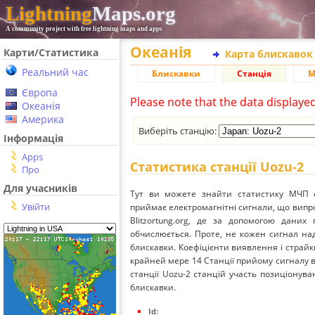
Lightning
Maps.org
A community project with free lightning maps and apps
Океанія
Карти/Статистика
Карта блискавок
Реальний час
Блискавки
Станція
М
Європа
Please note that the data displaye
Океанія
Америка
Виберіть станцію:
Інформація
Apps
Статистика станції Uozu-2
Про
Для учасників
Тут ви можете знайти статистику МЧП с
Увійти
приймає електромагнітні сигнали, що вип
Blitzortung.org, де за допомогою даних
обчислюється. Проте, не кожен сигнал над
блискавки. Коефіцієнти виявлення і страйк
крайней мере 14 Станції прийому сигналу ві
станції Uozu-2 станцій участь позиціонува
блискавки.
Id: