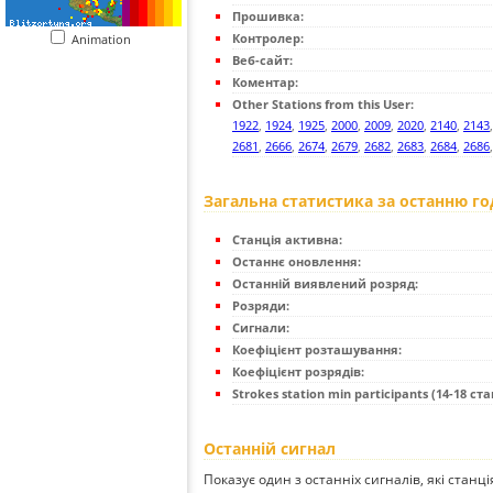
Прошивка:
Контролер:
Animation
Веб-сайт:
Коментар:
Other Stations from this User:
1922
,
1924
,
1925
,
2000
,
2009
,
2020
,
2140
,
2143
2681
,
2666
,
2674
,
2679
,
2682
,
2683
,
2684
,
2686
Загальна статистика за останню г
Станція активна:
Останнє оновлення:
Останній виявлений розряд:
Розряди:
Сигнали:
Коефіцієнт розташування:
Коефіцієнт розрядів:
Strokes station min participants (14-18 стан
Останній сигнал
Показує один з останніх сигналів, які станц