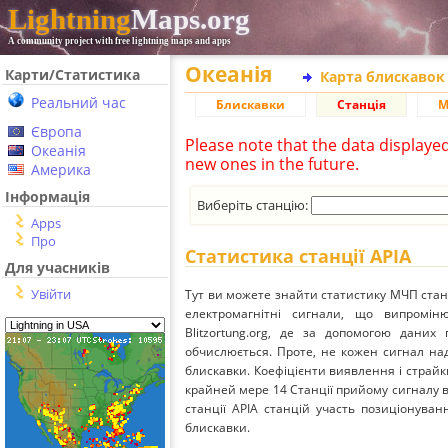
Lightning
Maps.org
A community project with free lightning maps and apps
Океанія
Карти/Статистика
Карта блискавок
Реальний час
Блискавки
Станція
М
Європа
Please note that the data displaye
Океанія
new ones in the future.
Америка
Інформація
Виберіть станцію:
Apps
Про
Статистика станції APIA
Для учасників
Увійти
Тут ви можете знайти статистику МЧП стан
електромагнітні сигнали, що випромі
Blitzortung.org, де за допомогою даних
обчислюється. Проте, не кожен сигнал над
блискавки. Коефіцієнти виявлення і страйк
крайней мере 14 Станції прийому сигналу ві
станції APIA станцій участь позиціонуван
блискавки.