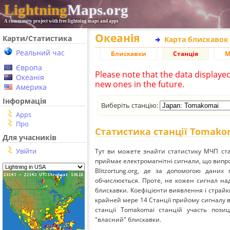
Lightning
Maps.org
A community project with free lightning maps and apps
Океанія
Карти/Статистика
Карта блискавок
Реальний час
Блискавки
Станція
М
Європа
Please note that the data displaye
Океанія
new ones in the future.
Америка
Інформація
Виберіть станцію:
Apps
Про
Статистика станції Tomako
Для учасників
Увійти
Тут ви можете знайти статистику МЧП ста
приймає електромагнітні сигнали, що вип
Blitzortung.org, де за допомогою даних
обчислюється. Проте, не кожен сигнал над
блискавки. Коефіцієнти виявлення і страйк
крайней мере 14 Станції прийому сигналу ві
станції Tomakomai станцій участь позиц
"власний" блискавки.