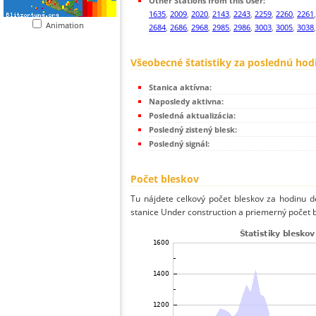
Other Stations from this User:
1635
,
2009
,
2020
,
2143
,
2243
,
2259
,
2260
,
2261
Animation
2684
,
2686
,
2968
,
2985
,
2986
,
3003
,
3005
,
3038
Všeobecné štatistiky za poslednú hod
Stanica aktívna:
Naposledy aktivna:
Posledná aktualizácia:
Posledný zistený blesk:
Posledný signál:
Počet bleskov
Tu nájdete celkový počet bleskov za hodinu de
stanice Under construction a priemerný počet b