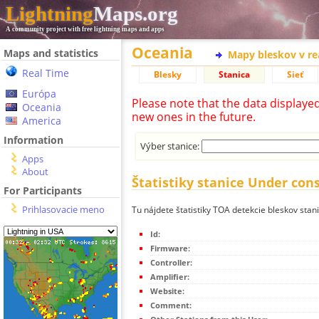
Lightning
Maps.org
A community project with free lightning maps and apps
Oceania
Maps and statistics
Mapy bleskov v r
Real Time
Blesky
Stanica
Sieť
Európa
Please note that the data displaye
Oceania
new ones in the future.
America
Information
Výber stanice:
Apps
About
Štatistiky stanice Under con
For Participants
Prihlasovacie meno
Tu nájdete štatistiky TOA detekcie bleskov stan
Id:
Firmware:
Controller:
Amplifier:
Website:
Comment: