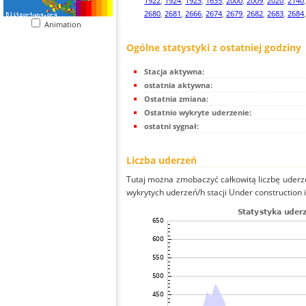
1922
,
1924
,
1925
,
1635
,
2000
,
2009
,
2020
,
2140
2680
,
2681
,
2666
,
2674
,
2679
,
2682
,
2683
,
2684
Animation
Ogólne statystyki z ostatniej godziny
Stacja aktywna:
ostatnia aktywna:
Ostatnia zmiana:
Ostatnio wykryte uderzenie:
ostatni sygnał:
Liczba uderzeń
Tutaj można zmobaczyć całkowitą liczbę uderze
wykrytych uderzeń/h stacji Under construction i 