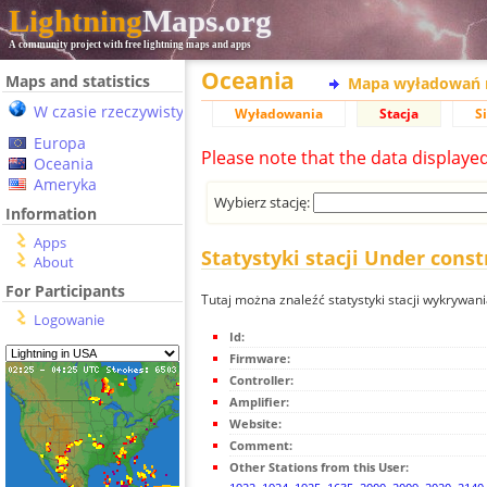
Lightning
Maps.org
A community project with free lightning maps and apps
Oceania
Maps and statistics
Mapa wyładowań 
W czasie rzeczywistym
Wyładowania
Stacja
S
Europa
Please note that the data displaye
Oceania
Ameryka
Wybierz stację:
Information
Apps
Statystyki stacji Under const
About
For Participants
Tutaj można znaleźć statystyki stacji wykrywan
Logowanie
Id:
Firmware:
Controller:
Amplifier:
Website:
Comment:
Other Stations from this User: