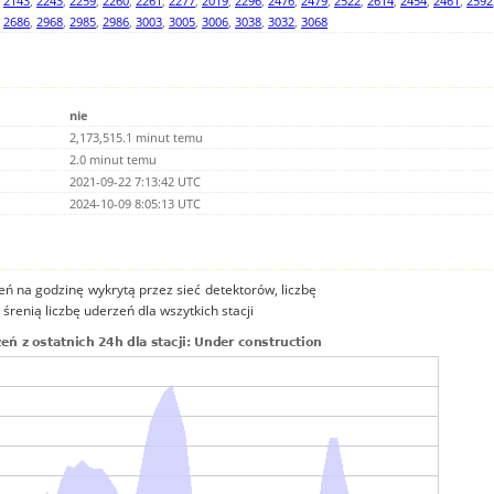
,
2143
,
2243
,
2259
,
2260
,
2261
,
2277
,
2019
,
2296
,
2476
,
2479
,
2522
,
2614
,
2454
,
2461
,
2592
,
2686
,
2968
,
2985
,
2986
,
3003
,
3005
,
3006
,
3038
,
3032
,
3068
nie
2,173,515.1 minut temu
2.0 minut temu
2021-09-22 7:13:42 UTC
2024-10-09 8:05:13 UTC
ń na godzinę wykrytą przez sieć detektorów, liczbę
śrenią liczbę uderzeń dla wszytkich stacji