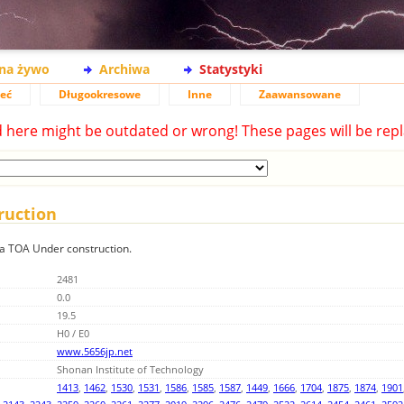
na żywo
Archiwa
Statystyki
ieć
Długookresowe
Inne
Zaawansowane
d here might be outdated or wrong! These pages will be repl
ruction
ia TOA Under construction.
2481
0.0
19.5
H0 / E0
www.5656jp.net
Shonan Institute of Technology
1413
,
1462
,
1530
,
1531
,
1586
,
1585
,
1587
,
1449
,
1666
,
1704
,
1875
,
1874
,
1901