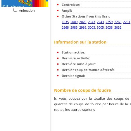
Controleur:
Animation
Ampli:
Other Stations from this User:
1635
,
2009
,
2020
,
2143
,
2243
,
2259
,
2260
,
2261
2968
,
2985
,
2986
,
3003
,
3005
,
3038
,
3032
Information sur la station
Station active:
Dernière activité:
Dernière mise à jour:
Dernier coup de foudre détecté:
Dernier signal:
Nombre de coups de foudre
Ici vous pouvez voir la totalité des coups de
quantité de coups de foudre par heure de la 
toutes les autres stations