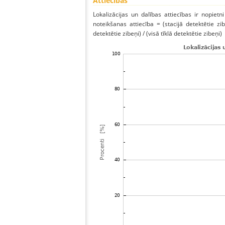
Attiecības
Lokalizācijas un dalības attiecības ir nopietni
noteikšanas attiecība = (stacijā detektētie zibe
detektētie zibeņi) / (visā tīklā detektētie zibeņi)