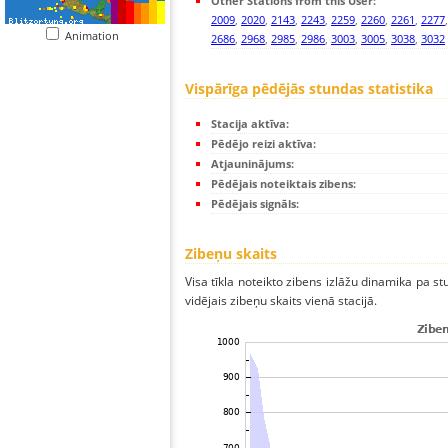
Other Stations from this User:
2009
,
2020
,
2143
,
2243
,
2259
,
2260
,
2261
,
2277
Animation
2686
,
2968
,
2985
,
2986
,
3003
,
3005
,
3038
,
3032
Vispārīga pēdējās stundas statistika
Stacija aktīva:
Pēdējo reizi aktīva:
Atjauninājums:
Pēdējais noteiktais zibens:
Pēdējais signāls:
Zibeņu skaits
Visa tīkla noteikto zibens izlāžu dinamika pa s
vidējais zibeņu skaits vienā stacijā.