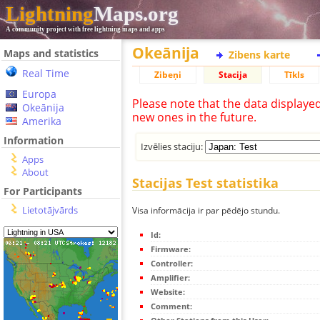
Lightning
Maps.org
A community project with free lightning maps and apps
Okeānija
Maps and statistics
Zibens karte
Real Time
Zibeņi
Stacija
Tīkls
Europa
Please note that the data displaye
Okeānija
new ones in the future.
Amerika
Information
Izvēlies staciju:
Apps
About
Stacijas Test statistika
For Participants
Lietotājvārds
Visa informācija ir par pēdējo stundu.
Id:
Firmware:
Controller:
Amplifier:
Website:
Comment: