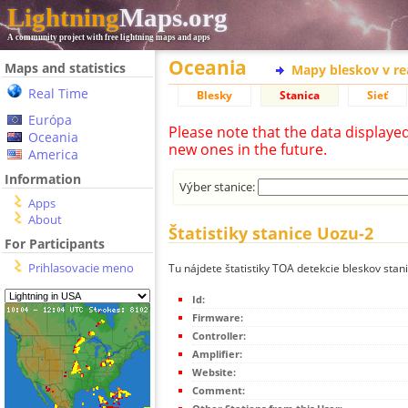
Lightning
Maps.org
A community project with free lightning maps and apps
Oceania
Maps and statistics
Mapy bleskov v r
Real Time
Blesky
Stanica
Sieť
Európa
Please note that the data displaye
Oceania
new ones in the future.
America
Information
Výber stanice:
Apps
About
Štatistiky stanice Uozu-2
For Participants
Prihlasovacie meno
Tu nájdete štatistiky TOA detekcie bleskov stan
Id:
Firmware:
Controller:
Amplifier:
Website:
Comment: