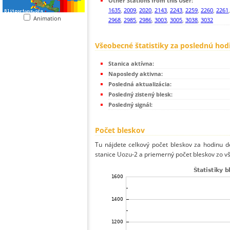
Other Stations from this User:
1635
,
2009
,
2020
,
2143
,
2243
,
2259
,
2260
,
2261
Animation
2968
,
2985
,
2986
,
3003
,
3005
,
3038
,
3032
Všeobecné štatistiky za poslednú hod
Stanica aktívna:
Naposledy aktivna:
Posledná aktualizácia:
Posledný zistený blesk:
Posledný signál:
Počet bleskov
Tu nájdete celkový počet bleskov za hodinu de
stanice Uozu-2 a priemerný počet bleskov zo vš