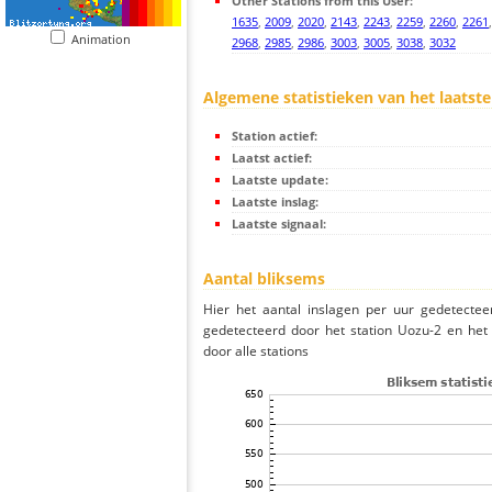
Other Stations from this User:
1635
,
2009
,
2020
,
2143
,
2243
,
2259
,
2260
,
2261
Animation
2968
,
2985
,
2986
,
3003
,
3005
,
3038
,
3032
Algemene statistieken van het laatste
Station actief:
Laatst actief:
Laatste update:
Laatste inslag:
Laatste signaal:
Aantal bliksems
Hier het aantal inslagen per uur gedetectee
gedetecteerd door het station Uozu-2 en het
door alle stations