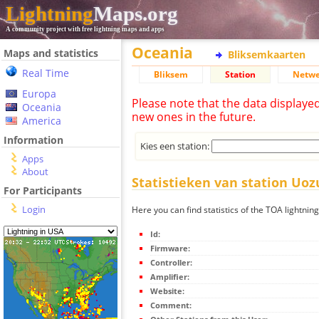
Lightning
Maps.org
A community project with free lightning maps and apps
Oceania
Maps and statistics
Bliksemkaarten
Real Time
Bliksem
Station
Netwe
Europa
Please note that the data displaye
Oceania
new ones in the future.
America
Information
Kies een station:
Apps
About
Statistieken van station Uoz
For Participants
Login
Here you can find statistics of the TOA lightnin
Id:
Firmware:
Controller:
Amplifier:
Website:
Comment: