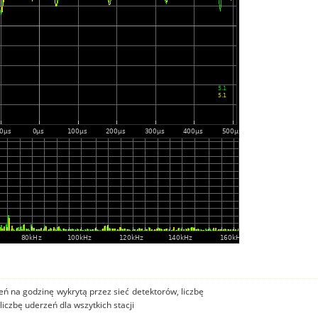
ń na godzinę wykrytą przez sieć detektorów, liczbę
iczbę uderzeń dla wszytkich stacji