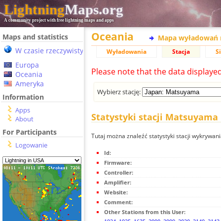
Lightning
Maps.org
A community project with free lightning maps and apps
Oceania
Maps and statistics
Mapa wyładowań 
W czasie rzeczywistym
Wyładowania
Stacja
S
Europa
Please note that the data displaye
Oceania
Ameryka
Wybierz stację:
Information
Apps
Statystyki stacji Matsuyama
About
For Participants
Tutaj można znaleźć statystyki stacji wykrywa
Logowanie
Id:
Firmware:
Controller:
Amplifier:
Website:
Comment:
Other Stations from this User: