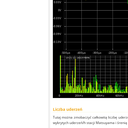
Liczba uderzeń
Tutaj można zmobaczyć całkowitą liczbę uderze
wykrytych uderzeń/h stacji Matsuyama i śrenią l