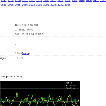
,
2243
,
2259
,
2260
,
2261
,
2277
,
2019
,
2296
,
2476
,
2479
,
2522
,
2529
,
2614
,
2454
,
2461
,
2592
,
2686
,
2968
,
2985
,
2986
,
3003
,
3005
,
3006
,
3038
,
3032
,
3068
tak
/
brak odbioru
7.1 minut temu
2021-02-21 9:04:10 UTC
0
0
-
0.0% (
Mapa
)
acje):
0 (0.0%)
owi przez stację