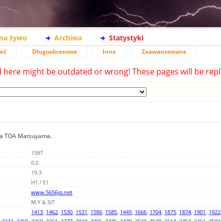
na żywo
Archiwa
Statystyki
ieć
Długookresowe
Inne
Zaawansowane
d here might be outdated or wrong! These pages will be repl
nia TOA Matsuyama.
1587
0.0
19.3
H1 / E1
www.5656jp.net
M.Y & SIT
1413
,
1462
,
1530
,
1531
,
1586
,
1585
,
1449
,
1666
,
1704
,
1875
,
1874
,
1901
,
1922