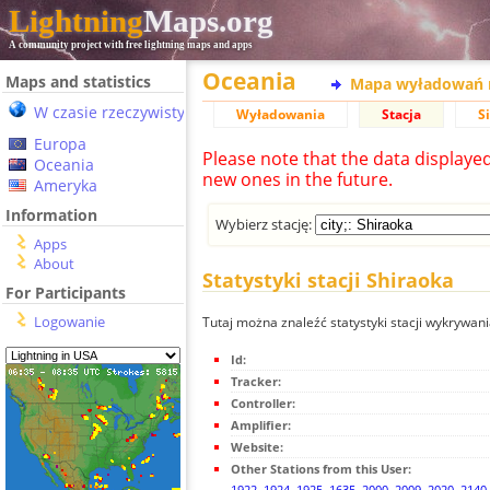
Lightning
Maps.org
A community project with free lightning maps and apps
Oceania
Maps and statistics
Mapa wyładowań 
W czasie rzeczywistym
Wyładowania
Stacja
S
Europa
Please note that the data displaye
Oceania
new ones in the future.
Ameryka
Information
Wybierz stację:
Apps
About
Statystyki stacji Shiraoka
For Participants
Logowanie
Tutaj można znaleźć statystyki stacji wykrywan
Id:
Tracker:
Controller:
Amplifier:
Website:
Other Stations from this User:
1922
,
1924
,
1925
,
1635
,
2000
,
2009
,
2020
,
2140