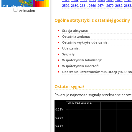
2592
,
2680
,
2681
,
2666
,
2674
,
2679
,
2682
,
2683
Animation
Ogólne statystyki z ostatniej godziny
Stacja aktywna:
Ostatnia zmiana:
Ostatnio wykryte uderzenie:
Uderzenia:
Sygnały:
Współczynnik lokalizacji:
Współczynnik uderzeń:
Uderzenia uczestników min. stacji (14-18 st
Ostatni sygnał
Pokazuje najnowsze sygnały przekazane serwer