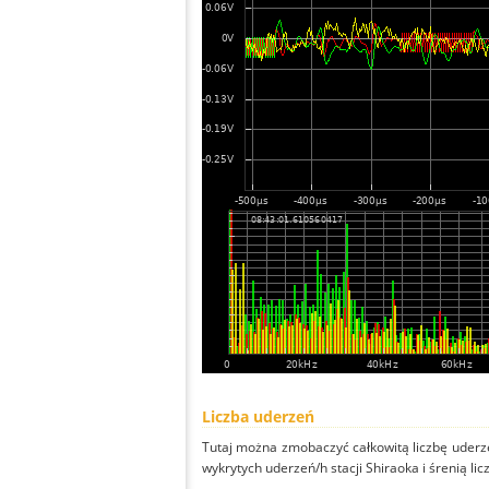
Liczba uderzeń
Tutaj można zmobaczyć całkowitą liczbę uderze
wykrytych uderzeń/h stacji Shiraoka i śrenią lic