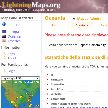
Lightning
Maps.org
A community project with free lightning maps and apps
Oceania
Maps and statistics
Mappe fulmini
Real Time
Fulmini
Stazione
Rete 
Europa
Please note that the data displaye
Oceania
America
Scelta della stazione:
Information
Apps
Statistiche della stazione di 
About
For Participants
Here you can find statistics of the TOA lightning
Login
Id:
Firmware:
Controller:
Amplifier:
Website:
Comment:
Other Stations from this User: