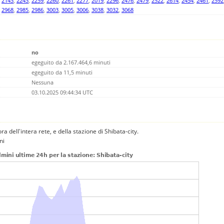
,
2143
,
2243
,
2259
,
2260
,
2261
,
2277
,
2019
,
2296
,
2476
,
2479
,
2522
,
2614
,
2454
,
2461
,
2592
,
2968
,
2985
,
2986
,
3003
,
3005
,
3006
,
3038
,
3032
,
3068
no
egeguito da 2.167.464,6 minuti
egeguito da 11,5 minuti
Nessuna
03.10.2025 09:44:34 UTC
ora dell'intera rete, e della stazione di Shibata-city.
ni