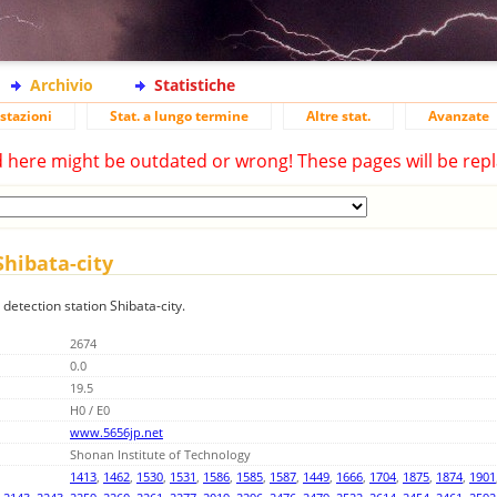
Archivio
Statistiche
stazioni
Stat. a lungo termine
Altre stat.
Avanzate
d here might be outdated or wrong! These pages will be repl
Shibata-city
 detection station Shibata-city.
2674
0.0
19.5
H0 / E0
www.5656jp.net
Shonan Institute of Technology
1413
,
1462
,
1530
,
1531
,
1586
,
1585
,
1587
,
1449
,
1666
,
1704
,
1875
,
1874
,
1901