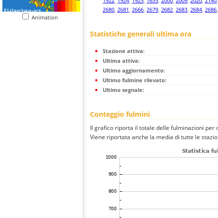
1922
,
1924
,
1925
,
1635
,
2000
,
2009
,
2020
,
2140
2680
,
2681
,
2666
,
2679
,
2682
,
2683
,
2684
,
2686
Animation
Statistiche generali ultima ora
Stazione attiva:
Ultima attiva:
Ultimo aggiornamento:
Ultimo fulmine rilevato:
Ultimo segnale:
Conteggio fulmini
Il grafico riporta il totale delle fulminazioni per 
Viene riportata anche la media di tutte le stazio