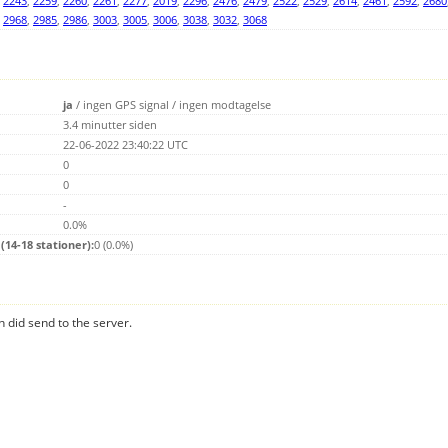
,
2243
,
2259
,
2260
,
2261
,
2277
,
2019
,
2296
,
2476
,
2479
,
2522
,
2529
,
2614
,
2461
,
2592
,
2680
,
2968
,
2985
,
2986
,
3003
,
3005
,
3006
,
3038
,
3032
,
3068
ja
/
ingen GPS signal
/
ingen modtagelse
3.4 minutter siden
22-06-2022 23:40:22 UTC
0
0
-
0.0%
14-18 stationer):
0 (0.0%)
n did send to the server.