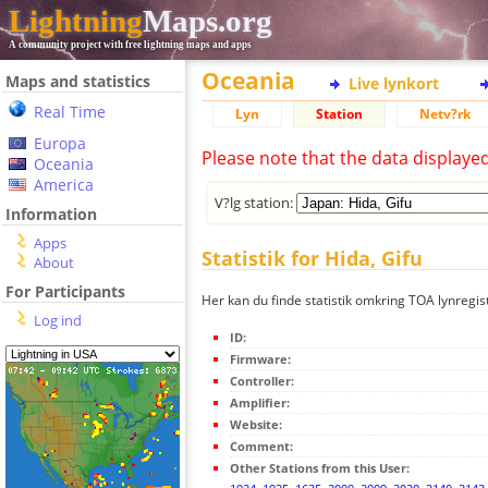
Lightning
Maps.org
A community project with free lightning maps and apps
Oceania
Maps and statistics
Live lynkort
Real Time
Lyn
Station
Netv?rk
Europa
Please note that the data displaye
Oceania
America
V?lg station:
Information
Apps
Statistik for Hida, Gifu
About
For Participants
Her kan du finde statistik omkring TOA lynregist
Log ind
ID:
Firmware:
Controller:
Amplifier:
Website:
Comment:
Other Stations from this User: