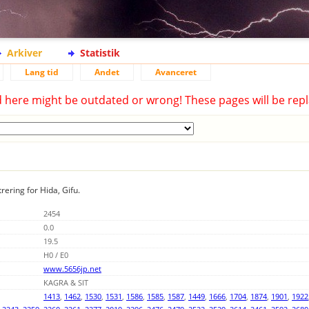
Arkiver
Statistik
Lang tid
Andet
Avanceret
d here might be outdated or wrong! These pages will be repl
rering for Hida, Gifu.
2454
0.0
19.5
H0 / E0
www.5656jp.net
KAGRA & SIT
1413
,
1462
,
1530
,
1531
,
1586
,
1585
,
1587
,
1449
,
1666
,
1704
,
1874
,
1901
,
1922