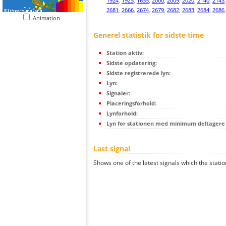
1924
,
1925
,
1635
,
2000
,
2009
,
2020
,
2140
,
2143
2681
,
2666
,
2674
,
2679
,
2682
,
2683
,
2684
,
2686
Animation
Generel statistik for sidste time
Station aktiv:
Sidste opdatering:
Sidste registrerede lyn:
Lyn:
Signaler:
Placeringsforhold:
Lynforhold:
Lyn for stationen med minimum deltagere (
Last signal
Shows one of the latest signals which the statio