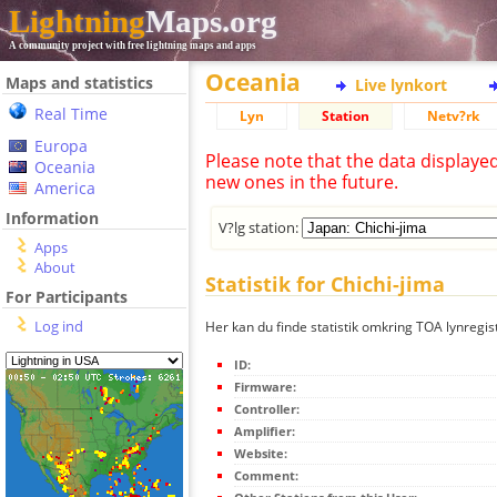
Lightning
Maps.org
A community project with free lightning maps and apps
Oceania
Maps and statistics
Live lynkort
Real Time
Lyn
Station
Netv?rk
Europa
Please note that the data displaye
Oceania
new ones in the future.
America
Information
V?lg station:
Apps
About
Statistik for Chichi-jima
For Participants
Log ind
Her kan du finde statistik omkring TOA lynregist
ID:
Firmware:
Controller:
Amplifier:
Website:
Comment: