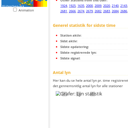
Other Stations from this User:
1924
,
1925
,
1635
,
2000
,
2009
,
2020
,
2140
,
2143
Animation
2681
,
2666
,
2674
,
2679
,
2682
,
2683
,
2684
,
2686
Generel statistik for sidste time
Station aktiv:
Sidst aktiv:
Sidste opdatering:
Sidste registrerede lyn:
Sidste signal:
Antal lyn
Her kan du se hele antal lyn pr. time registreret
det gennemsnitlig antal lyn for alle stationer